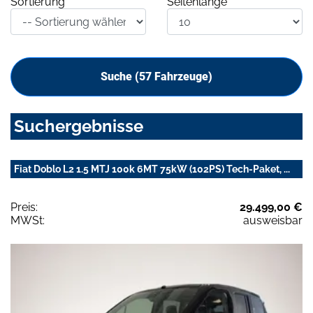
Sortierung
Seitenlänge
Suche (
57
Fahrzeuge)
Suchergebnisse
Fiat Doblo L2 1.5 MTJ 100k 6MT 75kW (102PS) Tech-Paket, ...
Preis:
29.499,00 €
MWSt:
ausweisbar