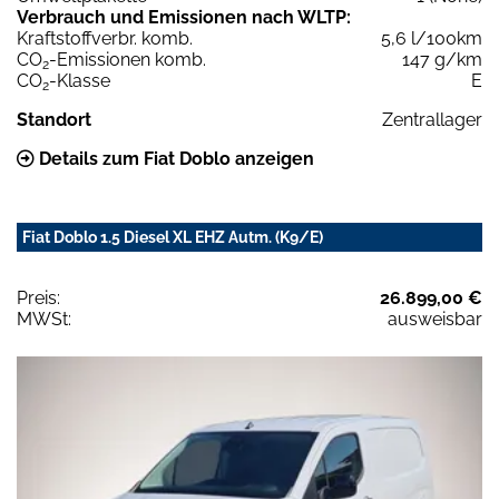
Verbrauch und Emissionen nach WLTP:
Kraftstoffverbr. komb.
5,6 l/100km
CO
-Emissionen komb.
147 g/km
2
CO
-Klasse
E
2
Standort
Zentrallager
Details zum Fiat Doblo anzeigen
Fiat Doblo 1.5 Diesel XL EHZ Autm. (K9/E)
Preis:
26.899,00 €
MWSt:
ausweisbar