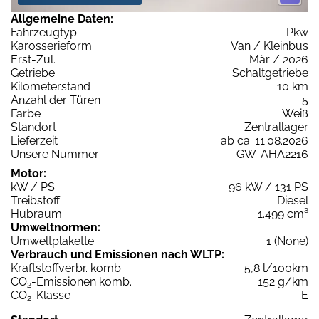
Allgemeine Daten:
Fahrzeugtyp
Pkw
Karosserieform
Van / Kleinbus
Erst-Zul.
Mär / 2026
Getriebe
Schaltgetriebe
Kilometerstand
10 km
Anzahl der Türen
5
Farbe
Weiß
Standort
Zentrallager
Lieferzeit
ab ca. 11.08.2026
Unsere Nummer
GW-AHA2216
Motor:
kW / PS
96 kW / 131 PS
Treibstoff
Diesel
Hubraum
1.499 cm³
Umweltnormen:
Umweltplakette
1 (None)
Verbrauch und Emissionen nach WLTP:
Kraftstoffverbr. komb.
5,8 l/100km
CO
-Emissionen komb.
152 g/km
2
CO
-Klasse
E
2