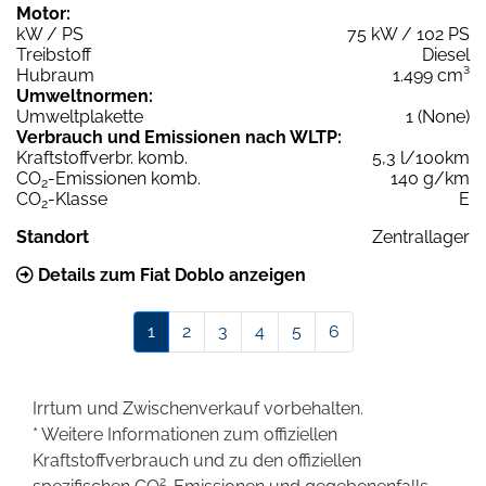
Motor:
kW / PS
75 kW / 102 PS
Treibstoff
Diesel
Hubraum
1.499 cm³
Umweltnormen:
Umweltplakette
1 (None)
Verbrauch und Emissionen nach WLTP:
Kraftstoffverbr. komb.
5,3 l/100km
CO
-Emissionen komb.
140 g/km
2
CO
-Klasse
E
2
Standort
Zentrallager
Details zum Fiat Doblo anzeigen
1
2
3
4
5
6
Irrtum und Zwischenverkauf vorbehalten.
* Weitere Informationen zum offiziellen
Kraftstoffverbrauch und zu den offiziellen
2