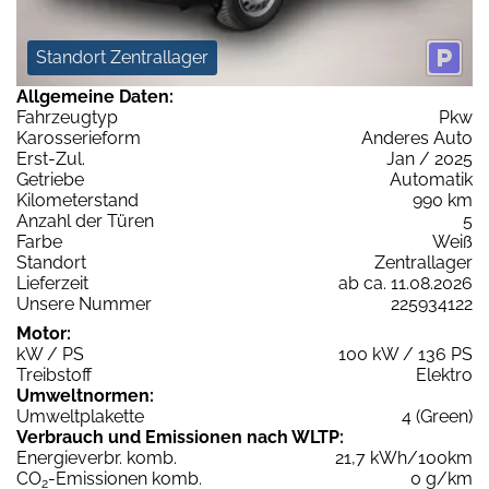
Standort Zentrallager
Allgemeine Daten:
Fahrzeugtyp
Pkw
Karosserieform
Anderes Auto
Erst-Zul.
Jan / 2025
Getriebe
Automatik
Kilometerstand
990 km
Anzahl der Türen
5
Farbe
Weiß
Standort
Zentrallager
Lieferzeit
ab ca. 11.08.2026
Unsere Nummer
225934122
Motor:
kW / PS
100 kW / 136 PS
Treibstoff
Elektro
Umweltnormen:
Umweltplakette
4 (Green)
Verbrauch und Emissionen nach WLTP:
Energieverbr. komb.
21,7 kWh/100km
CO
-Emissionen komb.
0 g/km
2