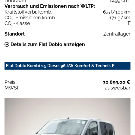
Hubraum
1.499 cm³
Verbrauch und Emissionen nach WLTP:
Kraftstoffverbr. komb.
6,5 l/100km
CO
-Emissionen komb.
171 g/km
2
CO
-Klasse
F
2
Standort
Zentrallager
Details zum Fiat Doblo anzeigen
Fiat Doblo Kombi 1.5 Diesel 96 kW Komfort & Technik P
Preis:
30.899,00 €
MWSt:
ausweisbar