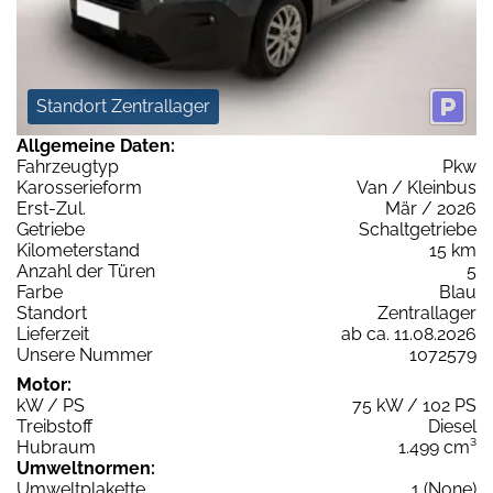
Standort Zentrallager
Allgemeine Daten:
Fahrzeugtyp
Pkw
Karosserieform
Van / Kleinbus
Erst-Zul.
Mär / 2026
Getriebe
Schaltgetriebe
Kilometerstand
15 km
Anzahl der Türen
5
Farbe
Blau
Standort
Zentrallager
Lieferzeit
ab ca. 11.08.2026
Unsere Nummer
1072579
Motor:
kW / PS
75 kW / 102 PS
Treibstoff
Diesel
Hubraum
1.499 cm³
Umweltnormen:
Umweltplakette
1 (None)