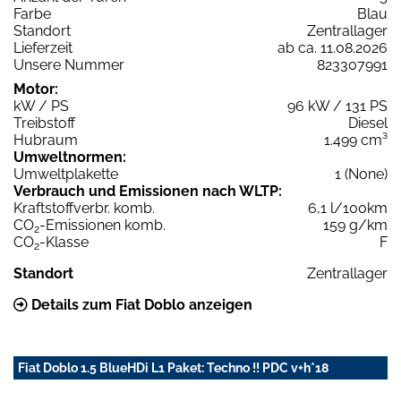
Farbe
Blau
Standort
Zentrallager
Lieferzeit
ab ca. 11.08.2026
Unsere Nummer
823307991
Motor:
kW / PS
96 kW / 131 PS
Treibstoff
Diesel
Hubraum
1.499 cm³
Umweltnormen:
Umweltplakette
1 (None)
Verbrauch und Emissionen nach WLTP:
Kraftstoffverbr. komb.
6,1 l/100km
CO
-Emissionen komb.
159 g/km
2
CO
-Klasse
F
2
Standort
Zentrallager
Details zum Fiat Doblo anzeigen
Fiat Doblo 1.5 BlueHDi L1 Paket: Techno !! PDC v+h*18