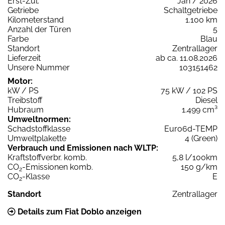
Erst-Zul.
Jan / 2026
Getriebe
Schaltgetriebe
Kilometerstand
1.100 km
Anzahl der Türen
5
Farbe
Blau
Standort
Zentrallager
Lieferzeit
ab ca. 11.08.2026
Unsere Nummer
103151462
Motor:
kW / PS
75 kW / 102 PS
Treibstoff
Diesel
Hubraum
1.499 cm³
Umweltnormen:
Schadstoffklasse
Euro6d-TEMP
Umweltplakette
4 (Green)
Verbrauch und Emissionen nach WLTP:
Kraftstoffverbr. komb.
5,8 l/100km
CO
-Emissionen komb.
150 g/km
2
CO
-Klasse
E
2
Standort
Zentrallager
Details zum Fiat Doblo anzeigen