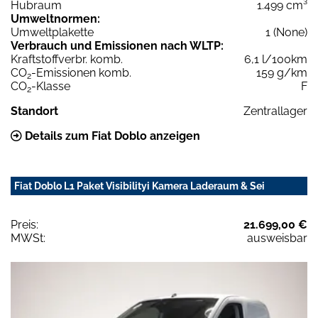
Hubraum
1.499 cm³
Umweltnormen:
Umweltplakette
1 (None)
Verbrauch und Emissionen nach WLTP:
Kraftstoffverbr. komb.
6,1 l/100km
CO
-Emissionen komb.
159 g/km
2
CO
-Klasse
F
2
Standort
Zentrallager
Details zum Fiat Doblo anzeigen
Fiat Doblo L1 Paket Visibilityi Kamera Laderaum & Sei
Preis:
21.699,00 €
MWSt:
ausweisbar