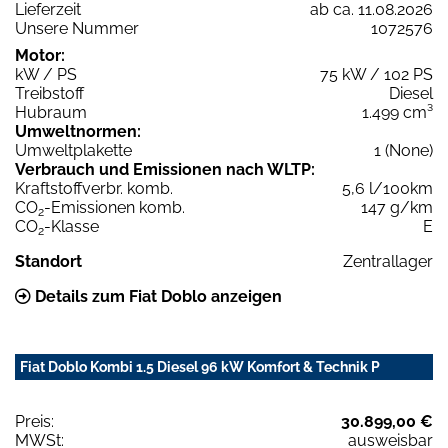
Lieferzeit
ab ca. 11.08.2026
Unsere Nummer
1072576
Motor:
kW / PS
75 kW / 102 PS
Treibstoff
Diesel
Hubraum
1.499 cm³
Umweltnormen:
Umweltplakette
1 (None)
Verbrauch und Emissionen nach WLTP:
Kraftstoffverbr. komb.
5,6 l/100km
CO
-Emissionen komb.
147 g/km
2
CO
-Klasse
E
2
Standort
Zentrallager
Details zum Fiat Doblo anzeigen
Fiat Doblo Kombi 1.5 Diesel 96 kW Komfort & Technik P
Preis:
30.899,00 €
MWSt:
ausweisbar