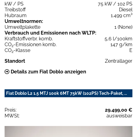
kW / PS
75 kW / 102 PS
Treibstoff
Diesel
Hubraum
1.499 cm³
Umweltnormen:
Umweltplakette
1 (None)
Verbrauch und Emissionen nach WLTP:
Kraftstoffverbr. komb.
5,6 l/100km
CO
-Emissionen komb.
147 g/km
2
CO
-Klasse
E
2
Standort
Zentrallager
Details zum Fiat Doblo anzeigen
Fiat Doblo L2 1.5 MTJ 100k 6MT 75kW (102PS) Tech-Paket, ...
Preis:
29.499,00 €
MWSt:
ausweisbar